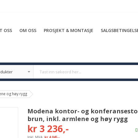
T OSS
OM OSS
PROSJEKT & MONTASJE
SALGSBETINGELS
lene og høy rygg
Modena kontor- og konferansesto
brun, inkl. armlene og høy rygg
kr 3 236,-
kr 4 045,-