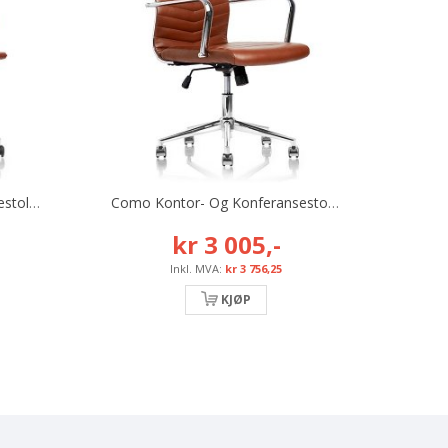
Lucca Kontor- Og Konferansestol, Brun, Inkl. Armlene Og Høy Rygg
Como Kontor- Og Konferansestol, Brun, Inkl. Armlene Og Høy Rygg
kr 3 005,-
kr 3 756,25
KJØP