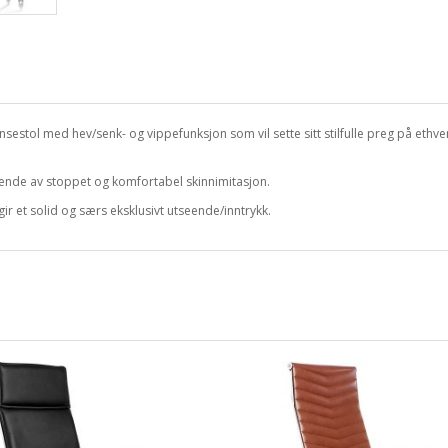
estol med hev/senk- og vippefunksjon som vil sette sitt stilfulle preg på ethve
ående av stoppet og komfortabel skinnimitasjon.
r et solid og særs eksklusivt utseende/inntrykk.