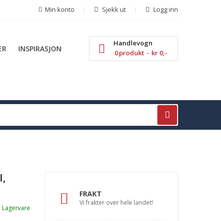
Min konto
Sjekk ut
Logg inn
Handlevogn
ER
INSPIRASJON
0
produkt
kr 0,-
l,
FRAKT
Vi frakter over hele landet!
Lagervare