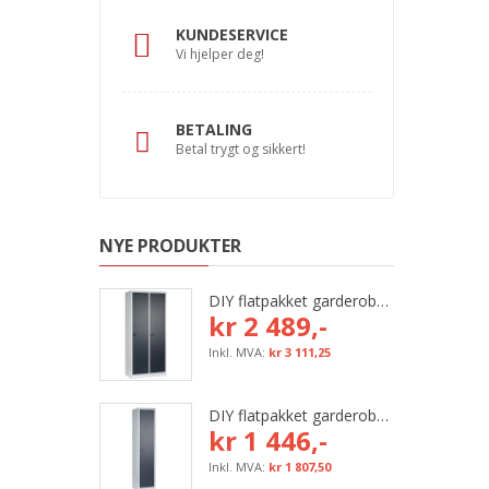
KUNDESERVICE
Vi hjelper deg!
BETALING
Betal trygt og sikkert!
NYE PRODUKTER
DIY flatpakket garderobeskap, 800 mm (2x400 mm = 2 rom)
kr 2 489,-
kr 3 111,25
DIY flatpakket garderobeskap, 400 mm (1x400 mm = 1 rom)
kr 1 446,-
kr 1 807,50