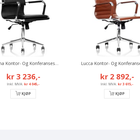
Modena Kontor- Og Konferansestol, Svart, Inkl. Armlene Og Høy Rygg
kr 3 236,-
kr 2 892,-
kr 4 045,-
kr 3 615,-
KJØP
KJØP