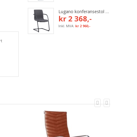
Lugano konferansestol med grå tekstil og svart bøyleunderstell
kr 2 368,-
kr 2 960,-
rt