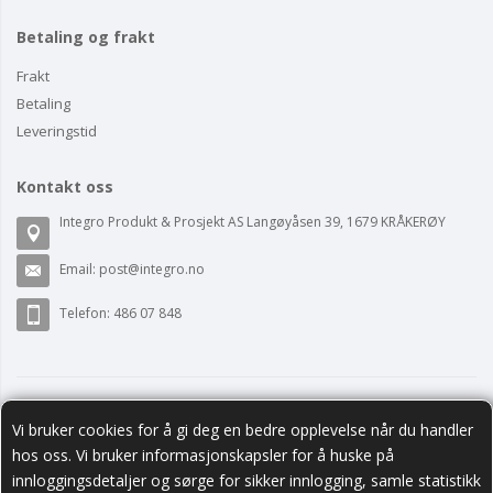
Betaling og frakt
Frakt
Betaling
Leveringstid
Kontakt oss
Integro Produkt & Prosjekt AS Langøyåsen 39, 1679 KRÅKERØY
Email:
post@integro.no
Telefon: 486 07 848
Vi bruker cookies for å gi deg en bedre opplevelse når du handler
hos oss. Vi bruker informasjonskapsler for å huske på
innloggingsdetaljer og sørge for sikker innlogging, samle statistikk