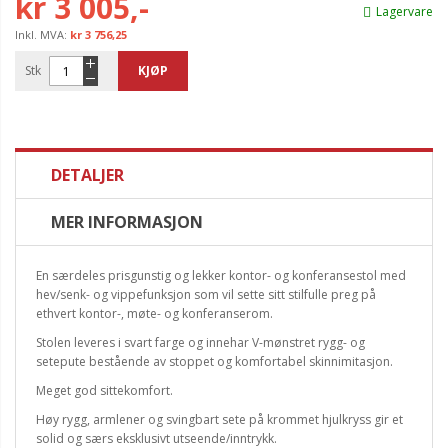
kr 3 005,-
Lagervare
kr 3 756,25
Stk
KJØP
DETALJER
MER INFORMASJON
En særdeles prisgunstig og lekker kontor- og konferansestol med
hev/senk- og vippefunksjon som vil sette sitt stilfulle preg på
ethvert kontor-, møte- og konferanserom.
Stolen leveres i svart farge og innehar V-mønstret rygg- og
setepute bestående av stoppet og komfortabel skinnimitasjon.
Meget god sittekomfort.
Høy rygg, armlener og svingbart sete på krommet hjulkryss gir et
solid og særs eksklusivt utseende/inntrykk.