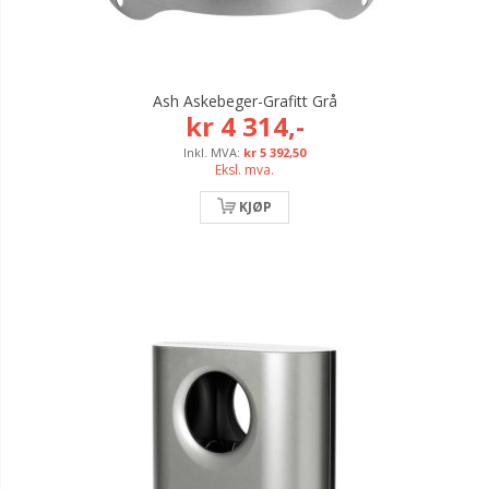
Ash Askebeger-Grafitt Grå
kr 4 314,-
kr 5 392,50
Eksl. mva.
KJØP