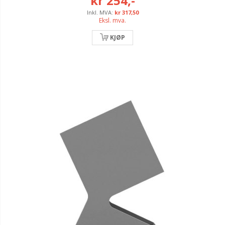
kr 254,-
kr 317,50
Eksl. mva.
KJØP