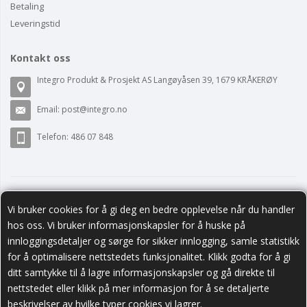
Betaling
Leveringstid
Kontakt oss
Integro Produkt & Prosjekt AS Langøyåsen 39, 1679 KRÅKERØY
Email:
post@integro.no
Telefon: 486 07 848
Vi bruker cookies for å gi deg en bedre opplevelse når du handler
hos oss. Vi bruker informasjonskapsler for å huske på
innloggingsdetaljer og sørge for sikker innlogging, samle statistikk
for å optimalisere nettstedets funksjonalitet. Klikk godta for å gi
ditt samtykke til å lagre informasjonskapsler og gå direkte til
nettstedet eller klikk på mer informasjon for å se detaljerte
Følg oss
beskrivelser av hvilke typer cookies vi lagrer.