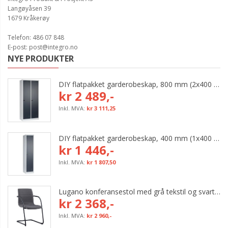
Langøyåsen 39
1679 Kråkerøy
Telefon: 486 07 848
E-post: post@integro.no
NYE PRODUKTER
DIY flatpakket garderobeskap, 800 mm (2x400 mm = 2 rom)
kr 2 489,-
kr 3 111,25
DIY flatpakket garderobeskap, 400 mm (1x400 mm = 1 rom)
kr 1 446,-
kr 1 807,50
Lugano konferansestol med grå tekstil og svart bøyleunderstell
kr 2 368,-
kr 2 960,-