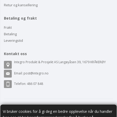
Retur og kansellering
Betaling og frakt
Frakt
Betaling
Leveringstid
Kontakt oss
Integro Produkt & Prosjekt AS Langøyåsen 39, 1679 KRÅKERØY
Email:
post@integro.no
Telefon: 486 07 848
Vi bruker cookies for å gi deg en bedre opplevelse når du handler