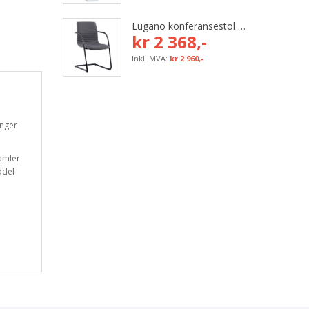
Lugano konferansestol med grå tekstil og svart bøyleunderstell
kr 2 368,-
kr 2 960,-
inger
samler
ddel