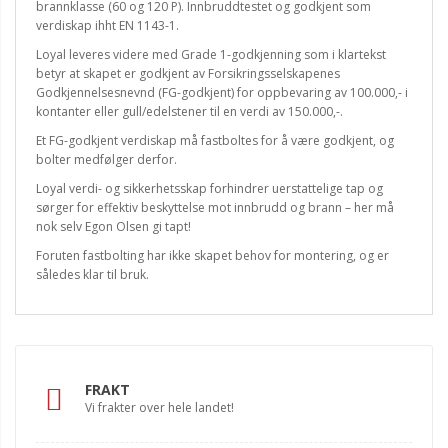
brannklasse (60 og 120 P). Innbruddtestet og godkjent som
verdiskap ihht EN 1143-1.
Loyal leveres videre med Grade 1-godkjenning som i klartekst
betyr at skapet er godkjent av Forsikringsselskapenes
Godkjennelsesnevnd (FG-godkjent) for oppbevaring av 100.000,- i
kontanter eller gull/edelstener til en verdi av 150.000,-.
Et FG-godkjent verdiskap må fastboltes for å være godkjent, og
bolter medfølger derfor.
Loyal verdi- og sikkerhetsskap forhindrer uerstattelige tap og
sørger for effektiv beskyttelse mot innbrudd og brann – her må
nok selv Egon Olsen gi tapt!
Foruten fastbolting har ikke skapet behov for montering, og er
således klar til bruk.
FRAKT
Vi frakter over hele landet!