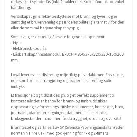
dirkesikkert sylinderlås (inkl. 2 nøkler) inkl. solid håndtak for enkel
håndtering.
Verdiskapet gir effektiv beskyttelse mot brann og tyveri, og er
samtidig et brukervennlig og særdeles pålitelig alternativ, for den
eller de som må betjene skapet hyppig.
Som tilvalg er det mulig å levere følgende supplement:
- Hylle
- Elektronisk kodelås
- Låsbart skap/innsatsmodul, BxDxH = 350/375x320/330x150/200
mm
Loyal leveres i en diskret og miljøriktig pulverlakk med finstruktur,
noe som forenkler rengjøring og skaper et stilrent og solid
inntrykk.
Et tradisjonelt og tidløst design, og et perfekt supplement til
kontoret når det er behov for brann- og innbruddsikker
oppbevaring av forretningskritiske dokumenter, kontrakter, brev,
journaler, blanketter, tegninger, datamedia, elektronikk,
bruksgjenstander m.m. – her får du trygghet, orden og oversikt!
Branntestet og sertifisert av SP (Svenska Provningsanstalten) etter
normen NT fire 017, med godkjenning for 1- og 2-timers