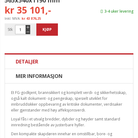
565x540x1190 mm
kr 35 101,-
3-4 uker levering
kr 43 876,25
Stk
KJØP
DETALJER
MER INFORMASJON
Et FG-godkjent, brannsikkert og komplett verdi- og sikkerhetsskap,
også kalt dokument- og pengeskap, spesielt utviklet for
innbruddsikker oppbevaring av kritiske dokumenter, verdisaker
eller gjenstander med høy affeksjonsverdi.
Loyal fås i et utvalg bredder, dybder og høyder samt standard
innredning bestående av justerbare hyller.
Den kompakte skapdøren innehar en omstillbar, bore- og