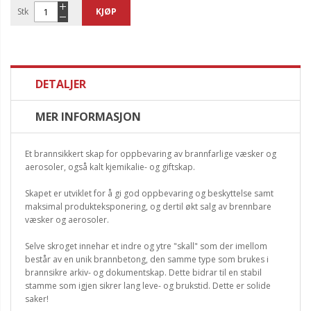
Stk
KJØP
DETALJER
MER INFORMASJON
Et brannsikkert skap for oppbevaring av brannfarlige væsker og
aerosoler, også kalt kjemikalie- og giftskap.
Skapet er utviklet for å gi god oppbevaring og beskyttelse samt
maksimal produkteksponering, og dertil økt salg av brennbare
væsker og aerosoler.
Selve skroget innehar et indre og ytre "skall" som der imellom
består av en unik brannbetong, den samme type som brukes i
brannsikre arkiv- og dokumentskap. Dette bidrar til en stabil
stamme som igjen sikrer lang leve- og brukstid. Dette er solide
saker!