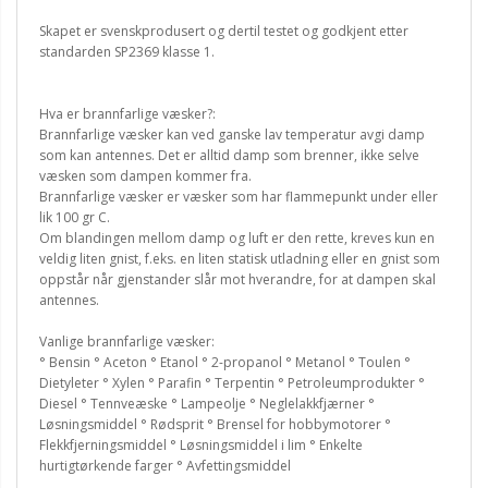
Skapet er svenskprodusert og dertil testet og godkjent etter
standarden SP2369 klasse 1.
Hva er brannfarlige væsker?:
Brannfarlige væsker kan ved ganske lav temperatur avgi damp
som kan antennes. Det er alltid damp som brenner, ikke selve
væsken som dampen kommer fra.
Brannfarlige væsker er væsker som har flammepunkt under eller
lik 100 gr C.
Om blandingen mellom damp og luft er den rette, kreves kun en
veldig liten gnist, f.eks. en liten statisk utladning eller en gnist som
oppstår når gjenstander slår mot hverandre, for at dampen skal
antennes.
Vanlige brannfarlige væsker:
° Bensin ° Aceton ° Etanol ° 2-propanol ° Metanol ° Toulen °
Dietyleter ° Xylen ° Parafin ° Terpentin ° Petroleumprodukter °
Diesel ° Tennveæske ° Lampeolje ° Neglelakkfjærner °
Løsningsmiddel ° Rødsprit ° Brensel for hobbymotorer °
Flekkfjerningsmiddel ° Løsningsmiddel i lim ° Enkelte
hurtigtørkende farger ° Avfettingsmiddel