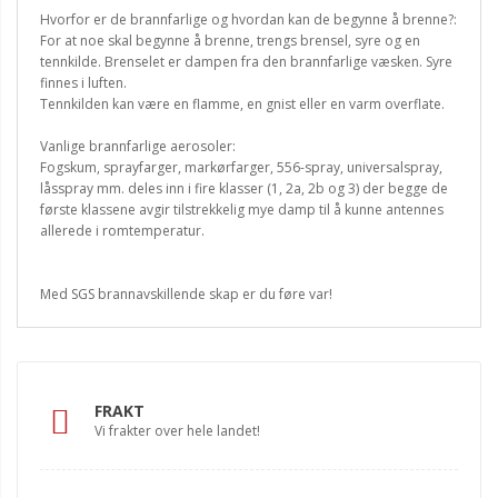
Hvorfor er de brannfarlige og hvordan kan de begynne å brenne?:
For at noe skal begynne å brenne, trengs brensel, syre og en
tennkilde. Brenselet er dampen fra den brannfarlige væsken. Syre
finnes i luften.
Tennkilden kan være en flamme, en gnist eller en varm overflate.
Vanlige brannfarlige aerosoler:
Fogskum, sprayfarger, markørfarger, 556-spray, universalspray,
låsspray mm. deles inn i fire klasser (1, 2a, 2b og 3) der begge de
første klassene avgir tilstrekkelig mye damp til å kunne antennes
allerede i romtemperatur.
Med SGS brannavskillende skap er du føre var!
FRAKT
Vi frakter over hele landet!