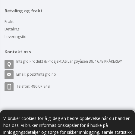
Betaling og frakt
Frakt
Betaling
Leveringstid
Kontakt oss
Integro Produkt & Prosjekt AS Langøyåsen 39, 1679 KRÅKERØY
Email:
post@integro.no
Telefon: 486 07 848
Vi bruker cookies for å gi deg en bedre opplevelse når du handler
hos oss. Vi bruker informasjonskapsler for å huske på
innloggingsdetaljer og sørge for sikker innlogging, samle statistikk