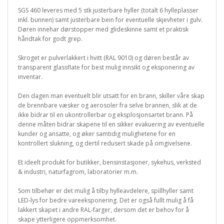
SGS 460 leveres med 5 stk justerbare hyller (totalt 6 hylleplasser
inkl. bunnen) samt justerbare bein for eventuelle skjevheter i gulv.
Døren innehar dørstopper med glideskinne samt et praktisk
håndtak for godt grep.
Skroget er pulverlakkert i hvitt (RAL 9010) og døren består av
transparent glassflate for best mulig innsikt og eksponering av
inventar.
Den dagen man eventuelt blir utsatt for en brann, skiller våre skap
de brennbare væsker og aerosoler fra selve brannen, slik at de
ikke bidrar til en ukontrollerbar og eksplosjonsartet brann. På
denne måten bidrar skapene til en sikker evakuering av eventuelle
kunder og ansatte, og øker samtidig mulighetene for en
kontrollert slukning, og dertil redusert skade på omgivelsene.
Et ideelt produkt for butikker, bensinstasjoner, sykehus, verksted
& industri, naturfagrom, laboratorier m.m.
Som tilbehør er det mulig å tilby hylleavdelere, spillhyller samt
LED-lys for bedre vareeksponering. Det er også fullt mulig å få
lakkert skapet i andre RAL-farger, dersom det er behov for å
skape ytterligere oppmerksomhet.