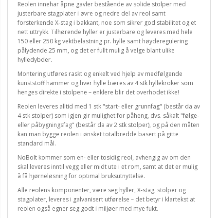
Reolen innehar åpne gavler bestående av solide stolper med
justerbare stagplater i øvre og nedre del av reol samt
forsterkende X-stag i bakkant, noe som sikrer god stabilitet og et
nett uttrykk. Tilhørende hyller er justerbare og leveres med hele
150 eller 250 kg vektbelastning pr. hylle samt høyderegulering
pålydende 25 mm, og det er fullt mulig å velge blant ulike
hylledybder.
Montering utføres raskt og enkelt ved hjelp av medfølgende
kunststoff hammer og hver hylle bæres av 4 stk hyllekroker som
henges direkte i stolpene – enklere blir det overhodet ikke!
Reolen leveres alltid med 1 stk "start- eller grunnfag" (består da av
4 stk stolper) som igjen gir mulighet for påheng, dvs. såkalt "følge-
eller påbygningsfag" (består da av 2 stk stolper), og på den måten
kan man bygge reolen i ønsket totalbredde basert på gitte
standard mål.
NoBolt kommer som en- eller tosidig reol, avhengig av om den
skal leveres inntil vegg eller midt ute i et rom, samt at det er mulig
å få hjørneløsning for optimal bruksutnyttelse.
Alle reolens komponenter, være seg hyller, X-stag, stolper og
stagplater, leveres i galvanisert utførelse – det betyr i klartekst at
reolen også egner seg godt i miljøer med mye fukt.