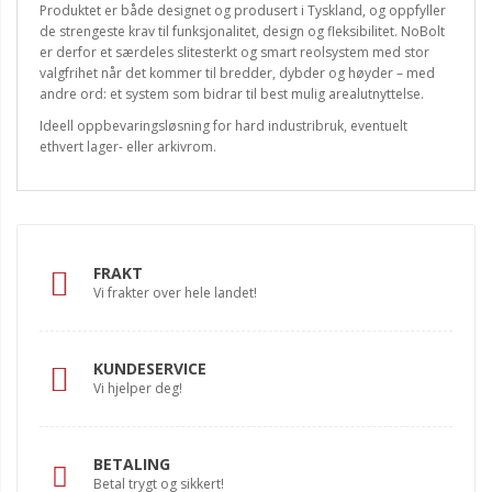
Produktet er både designet og produsert i Tyskland, og oppfyller
de strengeste krav til funksjonalitet, design og fleksibilitet. NoBolt
er derfor et særdeles slitesterkt og smart reolsystem med stor
valgfrihet når det kommer til bredder, dybder og høyder – med
andre ord: et system som bidrar til best mulig arealutnyttelse.
Ideell oppbevaringsløsning for hard industribruk, eventuelt
ethvert lager- eller arkivrom.
FRAKT
Vi frakter over hele landet!
KUNDESERVICE
Vi hjelper deg!
BETALING
Betal trygt og sikkert!