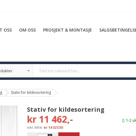
T OSS
OM OSS
PROSJEKT & MONTASJE
SALGSBETINGELS
ng
Stativ for kildesortering
Stativ for kildesortering
kr 11 462,-
1-2 u
kr 14 327,50