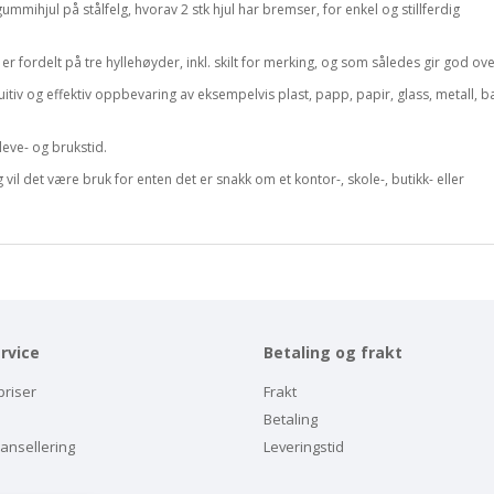
gummihjul på stålfelg, hvorav 2 stk hjul har bremser, for enkel og stillferdig
r fordelt på tre hyllehøyder, inkl. skilt for merking, og som således gir god ove
ntuitiv og effektiv oppbevaring av eksempelvis plast, papp, papir, glass, metall, b
leve- og brukstid.
il det være bruk for enten det er snakk om et kontor-, skole-, butikk- eller
rvice
Betaling og frakt
priser
Frakt
Betaling
kansellering
Leveringstid