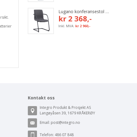
Lugano konferansestol med grå tekstil og svart bøyleunderstell
kr 2 368,-
rsikt.
atterier
kr 2 960,-
Kontakt oss
Integro Produkt & Prosjekt AS
Langøyåsen 39, 1679 KRÅKERØY
Email:
post@integro.no
Telefon: 486 07 848