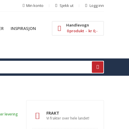
Min konto
Sjekk ut
Logg inn
Handlevogn
ER
INSPIRASJON
0
produkt
kr 0,-
FRAKT
ker levering
Vi frakter over hele landet!