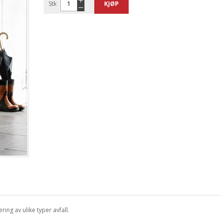
Stk
KJØP
ring av ulike typer avfall.