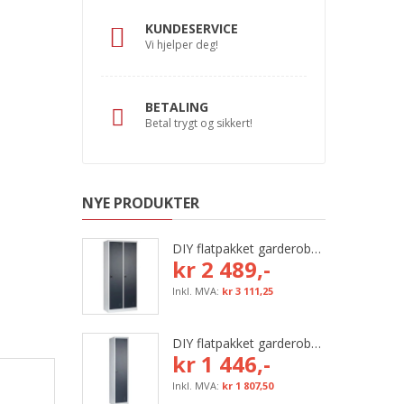
KUNDESERVICE
Vi hjelper deg!
BETALING
Betal trygt og sikkert!
NYE PRODUKTER
DIY flatpakket garderobeskap, 800 mm (2x400 mm = 2 rom)
kr 2 489,-
kr 3 111,25
DIY flatpakket garderobeskap, 400 mm (1x400 mm = 1 rom)
kr 1 446,-
kr 1 807,50