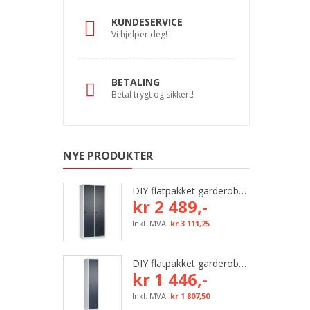
KUNDESERVICE
Vi hjelper deg!
BETALING
Betal trygt og sikkert!
NYE PRODUKTER
DIY flatpakket garderobeskap, 800 mm (2x400 mm = 2 rom)
kr 2 489,-
kr 3 111,25
DIY flatpakket garderobeskap, 400 mm (1x400 mm = 1 rom)
kr 1 446,-
kr 1 807,50