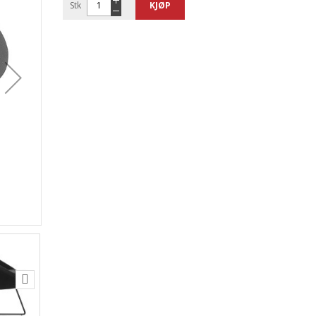
Stk
KJØP