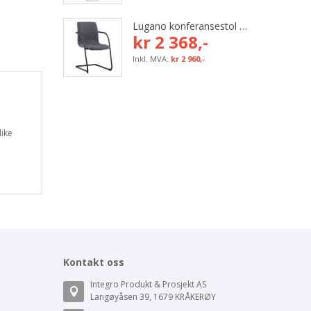
Lugano konferansestol med grå tekstil og svart bøyleunderstell
kr 2 368,-
kr 2 960,-
like
Kontakt oss
Integro Produkt & Prosjekt AS
Langøyåsen 39, 1679 KRÅKERØY