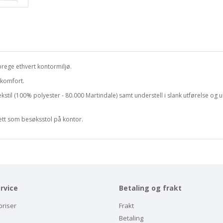
prege ethvert kontormiljø.
 komfort.
ekstil (100% polyester - 80.000 Martindale) samt understell i slank utførelse og u
slett som besøksstol på kontor.
rvice
Betaling og frakt
priser
Frakt
Betaling