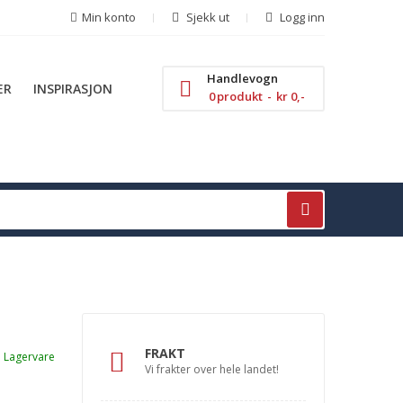
Min konto
Sjekk ut
Logg inn
Handlevogn
ER
INSPIRASJON
0
produkt
kr 0,-
FRAKT
Lagervare
Vi frakter over hele landet!