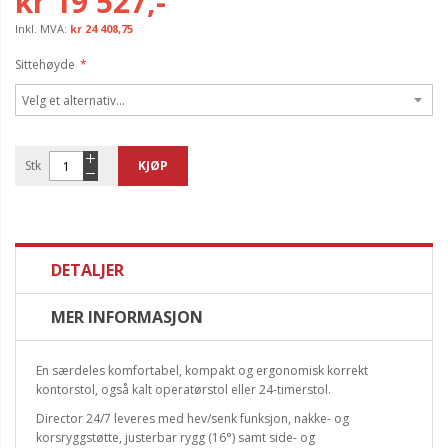
kr 19 527,-
kr 24 408,75
Sittehøyde
Stk
KJØP
DETALJER
MER INFORMASJON
En særdeles komfortabel, kompakt og ergonomisk korrekt
kontorstol, også kalt operatørstol eller 24-timerstol.
Director 24/7 leveres med hev/senk funksjon, nakke- og
korsryggstøtte, justerbar rygg (16°) samt side- og