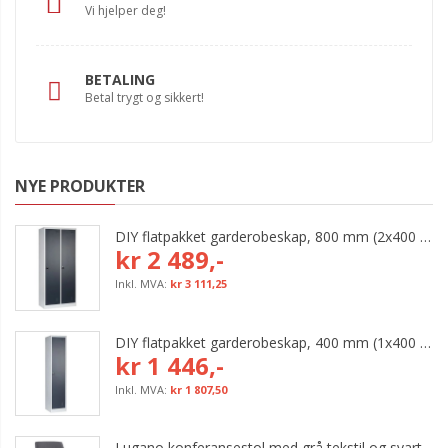
Vi hjelper deg!
BETALING
Betal trygt og sikkert!
NYE PRODUKTER
DIY flatpakket garderobeskap, 800 mm (2x400 mm = 2 rom)
kr 2 489,-
kr 3 111,25
DIY flatpakket garderobeskap, 400 mm (1x400 mm = 1 rom)
kr 1 446,-
kr 1 807,50
Lugano konferansestol med grå tekstil og svart bøyleunderstell