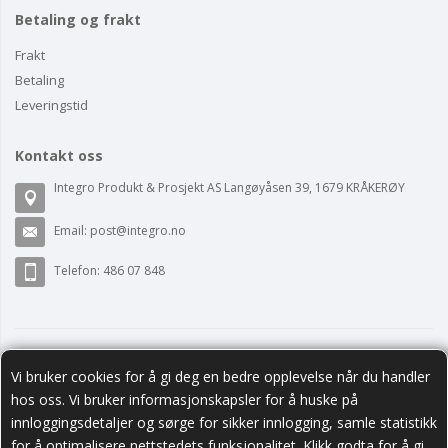
Betaling og frakt
Frakt
Betaling
Leveringstid
Kontakt oss
Integro Produkt & Prosjekt AS Langøyåsen 39, 1679 KRÅKERØY
Email:
post@integro.no
Telefon: 486 07 848
Vi bruker cookies for å gi deg en bedre opplevelse når du handler
hos oss. Vi bruker informasjonskapsler for å huske på
innloggingsdetaljer og sørge for sikker innlogging, samle statistikk
for å optimalisere nettstedets funksjonalitet. Klikk godta for å gi