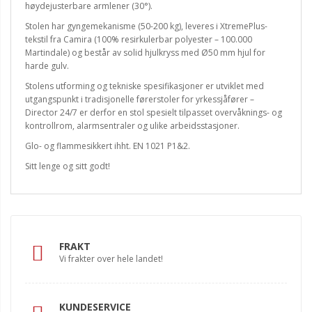
høydejusterbare armlener (30°).
Stolen har gyngemekanisme (50-200 kg), leveres i XtremePlus-
tekstil fra Camira (100% resirkulerbar polyester – 100.000
Martindale) og består av solid hjulkryss med Ø50 mm hjul for
harde gulv.
Stolens utforming og tekniske spesifikasjoner er utviklet med
utgangspunkt i tradisjonelle førerstoler for yrkessjåfører –
Director 24/7 er derfor en stol spesielt tilpasset overvåknings- og
kontrollrom, alarmsentraler og ulike arbeidsstasjoner.
Glo- og flammesikkert ihht. EN 1021 P1&2.
Sitt lenge og sitt godt!
FRAKT
Vi frakter over hele landet!
KUNDESERVICE