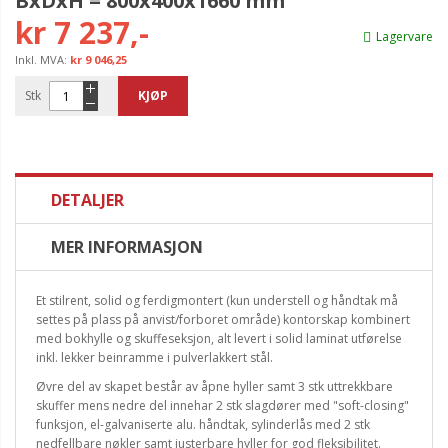
BxDxH = 800x400x1660 mm
kr 7 237,-
Lagervare
kr 9 046,25
Stk
KJØP
DETALJER
MER INFORMASJON
Et stilrent, solid og ferdigmontert (kun understell og håndtak må
settes på plass på anvist/forboret område) kontorskap kombinert
med bokhylle og skuffeseksjon, alt levert i solid laminat utførelse
inkl. lekker beinramme i pulverlakkert stål.
Øvre del av skapet består av åpne hyller samt 3 stk uttrekkbare
skuffer mens nedre del innehar 2 stk slagdører med "soft-closing"
funksjon, el-galvaniserte alu. håndtak, sylinderlås med 2 stk
nedfellbare nøkler samt justerbare hyller for god fleksibilitet.