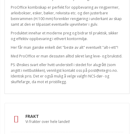
ProOffice kombiskap er perfekt for oppbevaring av ringpermer,
arkivbokser, esker, bøker, rekvisita etc. og den justerbare
beinrammen (H:100 mm) forenkler rengjøring i underkant av skap
samt at den er tilpasset eventuelle ujevnheter i gulv.
Produktet innehar et moderne preg og bidrar til praktisk, sikker
og effektiv oppbevaring i ethvert kontormiljø.
Her får man ganske enkelt det "beste av alt" eventuelt "alt-i-ett"!
Med ProOffice er man dessuten alltid sikret lang leve- og brukstid.
PS: Ønskes svart eller hvitt understell i stedet for alugrått (som
angitt i nettbutikken), vennligst kontakt oss på post@integro.no.
Identisk pris. Det er også mulig å velge valgfri NCS-dør- og
skuffefarge, da mot et pristillegg.
FRAKT
Vi frakter over hele landet!