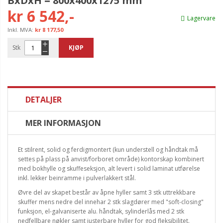
BxDxH = 800x400x1275 mm
kr 6 542,-
Lagervare
kr 8 177,50
Stk
KJØP
DETALJER
MER INFORMASJON
Et stilrent, solid og ferdigmontert (kun understell og håndtak må
settes på plass på anvist/forboret område) kontorskap kombinert
med bokhylle og skuffeseksjon, alt levert i solid laminat utførelse
inkl. lekker beinramme i pulverlakkert stål.
Øvre del av skapet består av åpne hyller samt 3 stk uttrekkbare
skuffer mens nedre del innehar 2 stk slagdører med "soft-closing"
funksjon, el-galvaniserte alu. håndtak, sylinderlås med 2 stk
nedfellbare nøkler samt justerbare hyller for god fleksibilitet.