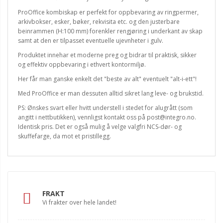
ProOffice kombiskap er perfekt for oppbevaring av ringpermer,
arkivbokser, esker, bøker, rekvisita etc. og den justerbare
beinrammen (H:100 mm) forenkler rengjøring i underkant av skap
samt at den er tilpasset eventuelle ujevnheter i gulv.
Produktet innehar et moderne preg og bidrar til praktisk, sikker
og effektiv oppbevaring i ethvert kontormiljø.
Her får man ganske enkelt det "beste av alt" eventuelt "alt-i-ett"!
Med ProOffice er man dessuten alltid sikret lang leve- og brukstid.
PS: Ønskes svart eller hvitt understell i stedet for alugrått (som
angitt i nettbutikken), vennligst kontakt oss på post@integro.no.
Identisk pris. Det er også mulig å velge valgfri NCS-dør- og
skuffefarge, da mot et pristillegg.
FRAKT
Vi frakter over hele landet!