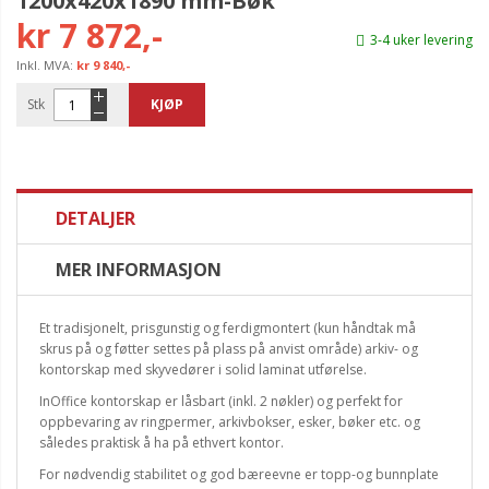
1200x420x1890 mm-Bøk
kr 7 872,-
3-4 uker levering
kr 9 840,-
Stk
KJØP
DETALJER
MER INFORMASJON
Et tradisjonelt, prisgunstig og ferdigmontert (kun håndtak må
skrus på og føtter settes på plass på anvist område) arkiv- og
kontorskap med skyvedører i solid laminat utførelse.
InOffice kontorskap er låsbart (inkl. 2 nøkler) og perfekt for
oppbevaring av ringpermer, arkivbokser, esker, bøker etc. og
således praktisk å ha på ethvert kontor.
For nødvendig stabilitet og god bæreevne er topp-og bunnplate