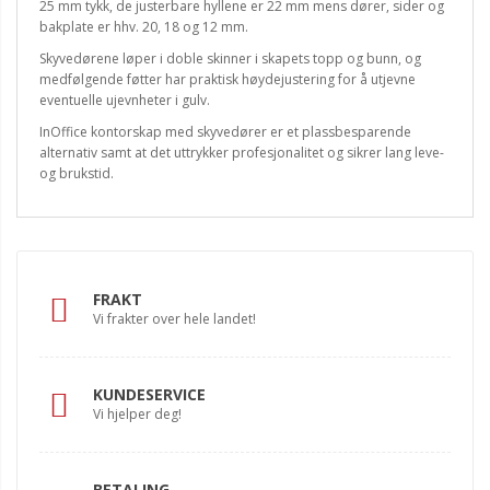
25 mm tykk, de justerbare hyllene er 22 mm mens dører, sider og
bakplate er hhv. 20, 18 og 12 mm.
Skyvedørene løper i doble skinner i skapets topp og bunn, og
medfølgende føtter har praktisk høydejustering for å utjevne
eventuelle ujevnheter i gulv.
InOffice kontorskap med skyvedører er et plassbesparende
alternativ samt at det uttrykker profesjonalitet og sikrer lang leve-
og brukstid.
FRAKT
Vi frakter over hele landet!
KUNDESERVICE
Vi hjelper deg!
BETALING