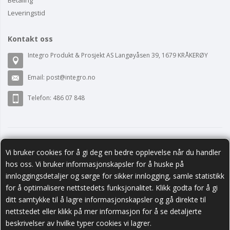
Leveringstid
Kontakt oss
Integro Produkt & Prosjekt AS Langøyåsen 39, 1679 KRÅKERØY
Email:
post@integro.no
Telefon: 486 07 848
Vi bruker cookies for å gi deg en bedre opplevelse når du handler
hos oss. Vi bruker informasjonskapsler for å huske på
innloggingsdetaljer og sørge for sikker innlogging, samle statistikk
for å optimalisere nettstedets funksjonalitet. Klikk godta for å gi
ditt samtykke til å lagre informasjonskapsler og gå direkte til
nettstedet eller klikk på mer informasjon for å se detaljerte
Følg oss
beskrivelser av hvilke typer cookies vi lagrer.