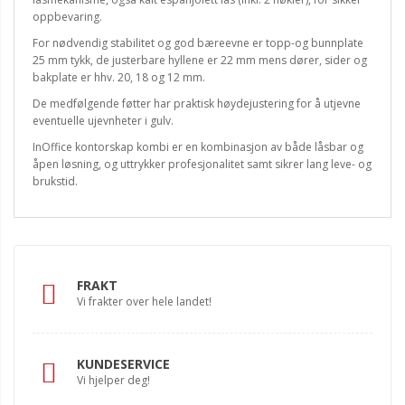
oppbevaring.
For nødvendig stabilitet og god bæreevne er topp-og bunnplate
25 mm tykk, de justerbare hyllene er 22 mm mens dører, sider og
bakplate er hhv. 20, 18 og 12 mm.
De medfølgende føtter har praktisk høydejustering for å utjevne
eventuelle ujevnheter i gulv.
InOffice kontorskap kombi er en kombinasjon av både låsbar og
åpen løsning, og uttrykker profesjonalitet samt sikrer lang leve- og
brukstid.
FRAKT
Vi frakter over hele landet!
KUNDESERVICE
Vi hjelper deg!