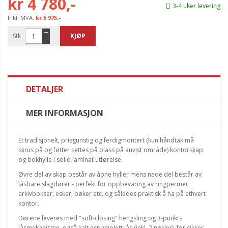
kr 4 780,-
3-4 uker levering
kr 5 975,-
Stk
KJØP
DETALJER
MER INFORMASJON
Et tradisjonelt, prisgunstig og ferdigmontert (kun håndtak må
skrus på og føtter settes på plass på anvist område) kontorskap
og bokhylle i solid laminat utførelse.
Øvre del av skap består av åpne hyller mens nede del består av
låsbare slagdører - perfekt for oppbevaring av ringpermer,
arkivbokser, esker, bøker etc. og således praktisk å ha på ethvert
kontor.
Dørene leveres med "soft-closing" hengsling og 3-punkts
låsmekanisme, også kalt espanjolett lås (inkl. 2 nøkler), for sikker