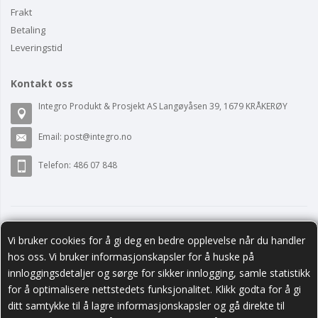
Frakt
Betaling
Leveringstid
Kontakt oss
Integro Produkt & Prosjekt AS Langøyåsen 39, 1679 KRÅKERØY
Email:
post@integro.no
Telefon: 486 07 848
Vi bruker cookies for å gi deg en bedre opplevelse når du handler
hos oss. Vi bruker informasjonskapsler for å huske på
innloggingsdetaljer og sørge for sikker innlogging, samle statistikk
for å optimalisere nettstedets funksjonalitet. Klikk godta for å gi
ditt samtykke til å lagre informasjonskapsler og gå direkte til