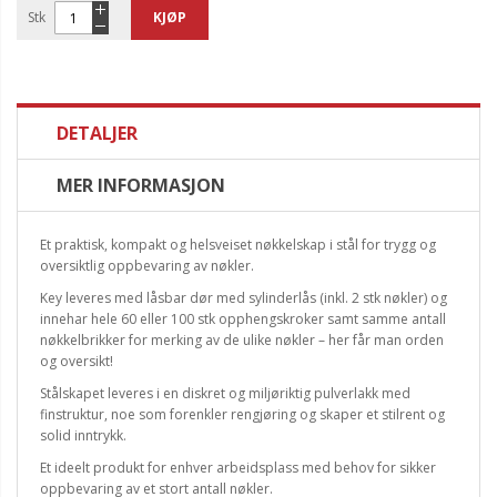
Stk
KJØP
DETALJER
MER INFORMASJON
Et praktisk, kompakt og helsveiset nøkkelskap i stål for trygg og
oversiktlig oppbevaring av nøkler.
Key leveres med låsbar dør med sylinderlås (inkl. 2 stk nøkler) og
innehar hele 60 eller 100 stk opphengskroker samt samme antall
nøkkelbrikker for merking av de ulike nøkler – her får man orden
og oversikt!
Stålskapet leveres i en diskret og miljøriktig pulverlakk med
finstruktur, noe som forenkler rengjøring og skaper et stilrent og
solid inntrykk.
Et ideelt produkt for enhver arbeidsplass med behov for sikker
oppbevaring av et stort antall nøkler.