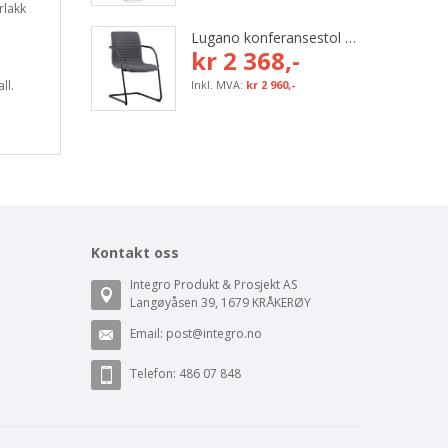
rlakk
Lugano konferansestol med grå tekstil og svart bøyleunderstell
kr 2 368,-
ll.
kr 2 960,-
Kontakt oss
Integro Produkt & Prosjekt AS
Langøyåsen 39, 1679 KRÅKERØY
Email:
post@integro.no
Telefon: 486 07 848