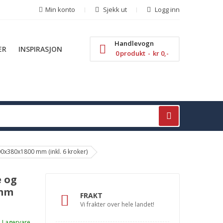
Min konto
Sjekk ut
Logg inn
Handlevogn
ER
INSPIRASJON
0
produkt
kr 0,-
0x380x1800 mm (inkl. 6 kroker)
e og
 mm
FRAKT
Vi frakter over hele landet!
Lagervare