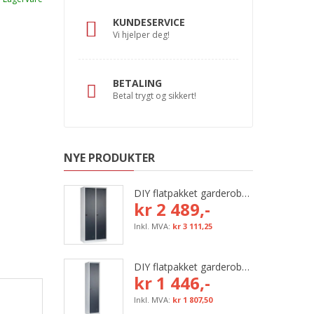
KUNDESERVICE
Vi hjelper deg!
BETALING
Betal trygt og sikkert!
NYE PRODUKTER
DIY flatpakket garderobeskap, 800 mm (2x400 mm = 2 rom)
kr 2 489,-
kr 3 111,25
DIY flatpakket garderobeskap, 400 mm (1x400 mm = 1 rom)
kr 1 446,-
kr 1 807,50