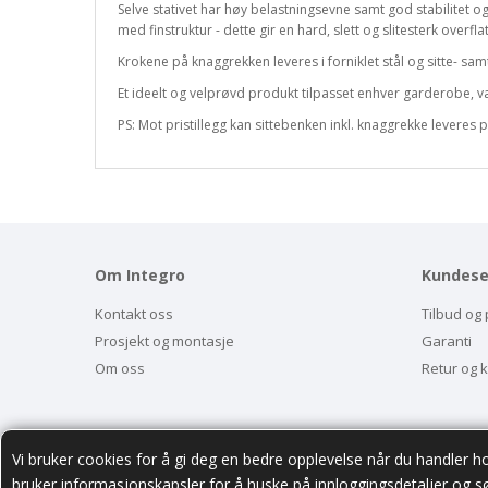
Selve stativet har høy belastningsevne samt god stabilitet og
med finstruktur - dette gir en hard, slett og slitesterk overfl
Krokene på knaggrekken leveres i forniklet stål og sitte- sam
Et ideelt og velprøvd produkt tilpasset enhver garderobe, v
PS: Mot pristillegg kan sittebenken inkl. knaggrekke leveres
Om Integro
Kundese
Kontakt oss
Tilbud og 
Prosjekt og montasje
Garanti
Om oss
Retur og 
Vi bruker cookies for å gi deg en bedre opplevelse når du handler ho
bruker informasjonskapsler for å huske på innloggingsdetaljer og s