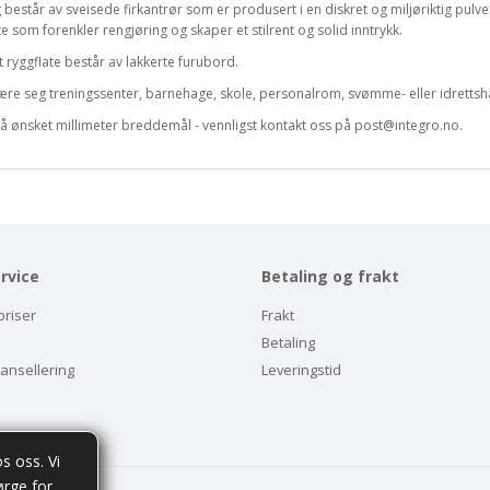
 består av sveisede firkantrør som er produsert i en diskret og miljøriktig pulve
ate som forenkler rengjøring og skaper et stilrent og solid inntrykk.
t ryggflate består av lakkerte furubord.
ære seg treningssenter, barnehage, skole, personalrom, svømme- eller idrettsha
 på ønsket millimeter breddemål - vennligst kontakt oss på post@integro.no.
rvice
Betaling og frakt
priser
Frakt
Betaling
kansellering
Leveringstid
s oss. Vi
ørge for