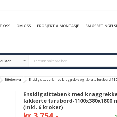
T OSS
OM OSS
PROSJEKT & MONTASJE
SALGSBETINGELS
Sittebenker
Ensidig sittebenk med knaggrekke og lakkerte furubord-110
Ensidig sittebenk med knaggrekk
lakkerte furubord-1100x380x1800
(inkl. 6 kroker)
kr 3 754,-