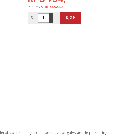
kr 4 692,50
Stk
KJØP
arderobebenk eller garderobestativ, for gulvstående plassering.