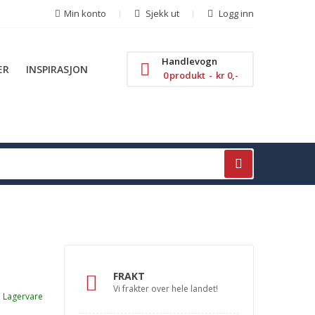
Min konto
Sjekk ut
Logg inn
Handlevogn
ER
INSPIRASJON
0
produkt
kr 0,-
FRAKT
Vi frakter over hele landet!
Lagervare