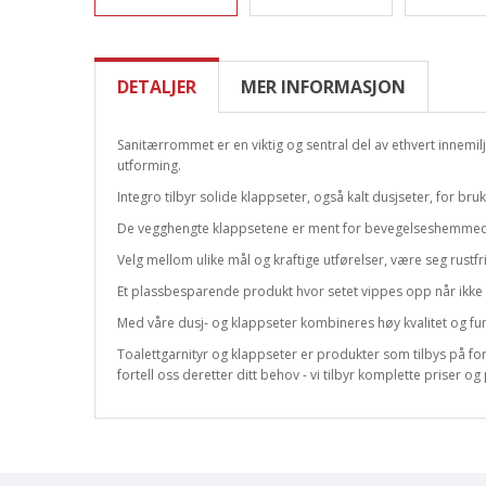
DETALJER
MER INFORMASJON
Sanitærrommet er en viktig og sentral del av ethvert innemiljø
utforming.
Integro tilbyr solide klappseter, også kalt dusjseter, for br
De vegghengte klappsetene er ment for bevegelseshemmede, 
Velg mellom ulike mål og kraftige utførelser, være seg rustfrit
Et plassbesparende produkt hvor setet vippes opp når ikke 
Med våre dusj- og klappseter kombineres høy kvalitet og funks
Toalettgarnityr og klappseter er produkter som tilbys på for
fortell oss deretter ditt behov - vi tilbyr komplette priser o