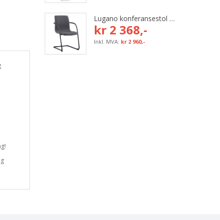
Lugano konferansestol med grå tekstil og svart bøyleunderstell
kr 2 368,-
kr 2 960,-
g
ng!
og