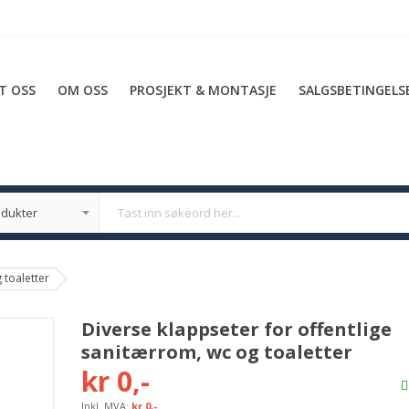
T OSS
OM OSS
PROSJEKT & MONTASJE
SALGSBETINGELS
 toaletter
Diverse klappseter for offentlige
sanitærrom, wc og toaletter
kr 0,-
kr 0,-