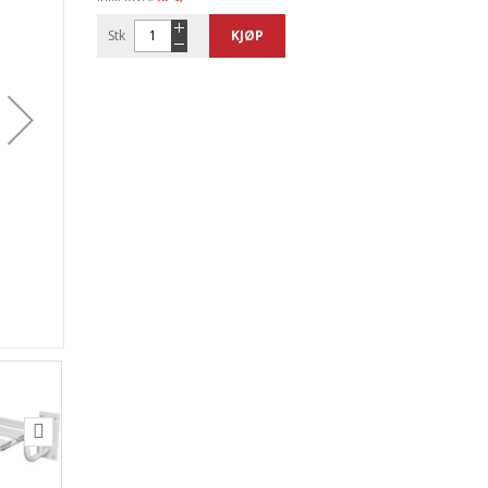
Stk
KJØP