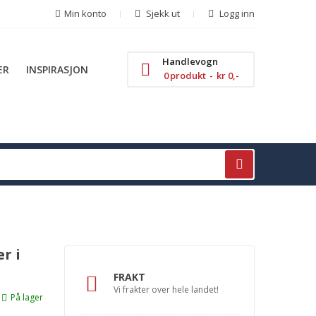
Min konto
Sjekk ut
Logg inn
Handlevogn
ER
INSPIRASJON
0
produkt
kr 0,-
r i
FRAKT
Vi frakter over hele landet!
På lager