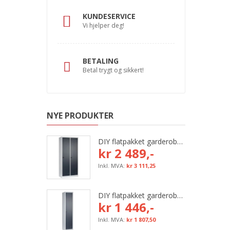
KUNDESERVICE
Vi hjelper deg!
BETALING
Betal trygt og sikkert!
NYE PRODUKTER
DIY flatpakket garderobeskap, 800 mm (2x400 mm = 2 rom)
kr 2 489,-
kr 3 111,25
DIY flatpakket garderobeskap, 400 mm (1x400 mm = 1 rom)
kr 1 446,-
kr 1 807,50