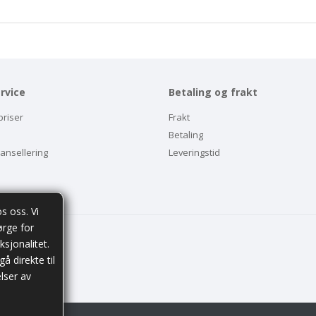
rvice
Betaling og frakt
priser
Frakt
Betaling
kansellering
Leveringstid
s oss. Vi
ørge for
ksjonalitet.
å direkte til
elser av