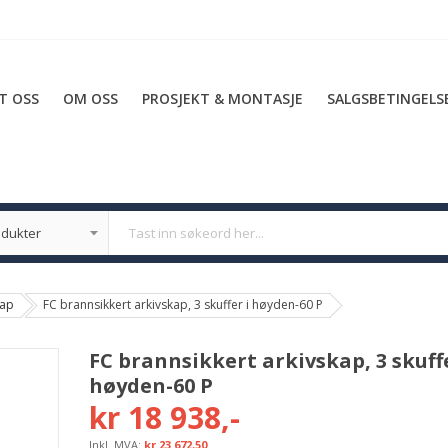
T OSS
OM OSS
PROSJEKT & MONTASJE
SALGSBETINGELS
kap
FC brannsikkert arkivskap, 3 skuffer i høyden-60 P
FC brannsikkert arkivskap, 3 skuffe
høyden-60 P
kr 18 938,-
kr 23 672,50