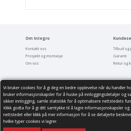
Om Integro
Kundese
Kontakt oss
Tilbud og 
Prosjekt og montasje
Garanti
Om oss
Retur og 
Vi bruker cookies for å gi deg en bedre opplevelse når du handler ho
bruker informasjonskapsler for å huske på innloggingsdetaljer og s
sikker innlogging, samle statistikk for å optimalisere nettstedets fun
Klikk godta for å gi ditt samtykke til å lagre informasjonskapsler og g
nettstedet eller klikk på mer informasjon for å se detaljerte beskriv
hvilke typer cookies vi lagrer.