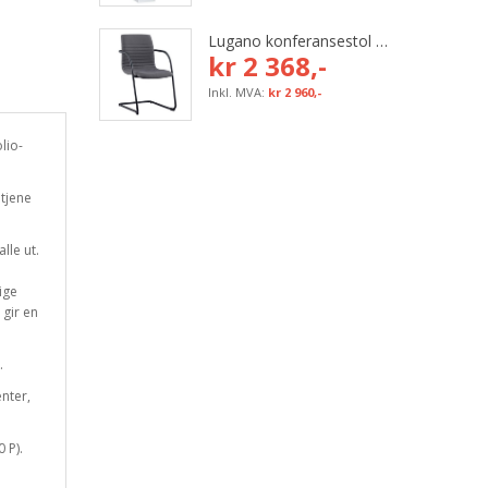
Lugano konferansestol med grå tekstil og svart bøyleunderstell
kr 2 368,-
kr 2 960,-
lio-
etjene
lle ut.
ige
 gir en
.
enter,
 P).