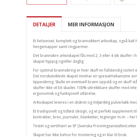
DETALJER
MER INFORMASJON
Et helsveiset, komplett og brannsikkert arkivskap, også kalt
hengemapper samt ringpermer.
Det brannsikre arkivskapet fås med 2, 3 eller 4 stk skuffer i
skapet hyppig og/eller daglig.
For optimal brannsikring er hver skuff en fullstendig isolert
Det norskutviklede skapet innehar en spesialmekanisme so
tippesikring. Skulle en eventuell brann oppstå og en skuff stå
skuffer ikke vil bli skadet. 100% uttrekkbare skuffer med integ
ergonomisk og funksjonell utførelse.
Arkivskapet leveres i en diskret og miljøriktig pulverlakk med
Et tradisjonelt og tidløst design, og et perfekt supplement 
kontrakter, brev, journaler, blanketter, tegninger m.m. – her
Testet og sertifisert av SP (Svenska Provningsanstalten) ett
Skapet har ikke behov for montering og er klar til bruk.