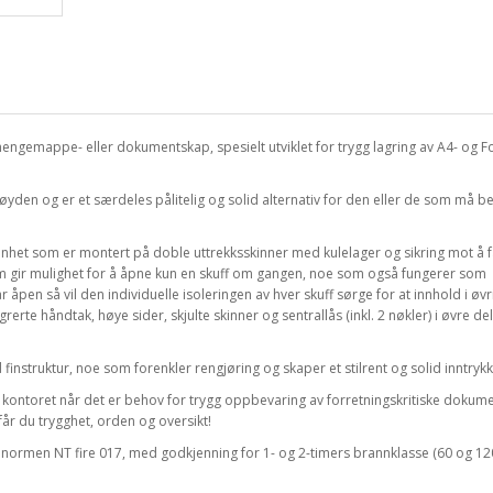
 hengemappe- eller dokumentskap, spesielt utviklet for trygg lagring av A4- og Fo
 høyden og er et særdeles pålitelig og solid alternativ for den eller de som må b
 enhet som er montert på doble uttrekksskinner med kulelager og sikring mot å fa
m gir mulighet for å åpne kun en skuff om gangen, noe som også fungerer som
r åpen så vil den individuelle isoleringen av hver skuff sørge for at innhold i øvr
rerte håndtak, høye sider, skjulte skinner og sentrallås (inkl. 2 nøkler) i øvre del
 finstruktur, noe som forenkler rengjøring og skaper et stilrent og solid inntrykk
til kontoret når det er behov for trygg oppbevaring av forretningskritiske dokum
 får du trygghet, orden og oversikt!
er normen NT fire 017, med godkjenning for 1- og 2-timers brannklasse (60 og 120