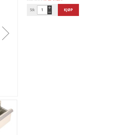
Stk
KJØP